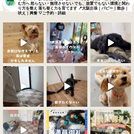
む方へ
怒らない・無理させない
でも、放置でもない
環境と関わ
り方を整え
落ち着く力を育てます
📍大阪出張｜パピー｜散歩｜
吠え｜興奮
▽ご予約・詳細